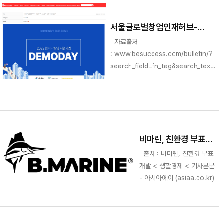
서울글로벌창업인재허브-
비긴메이트, 2022 컴퍼니빌딩
자료출처
지원사업 성료
: www.besuccess.com/bulletin/?
search_field=fn_tag&search_text=
서울산업진흥원&vid=102
비마린, 친환경 부표
개발
출처 : 비마린, 친환경 부표
개발 < 생활경제 < 기사본문
- 아시아에이 (asiaa.co.kr)