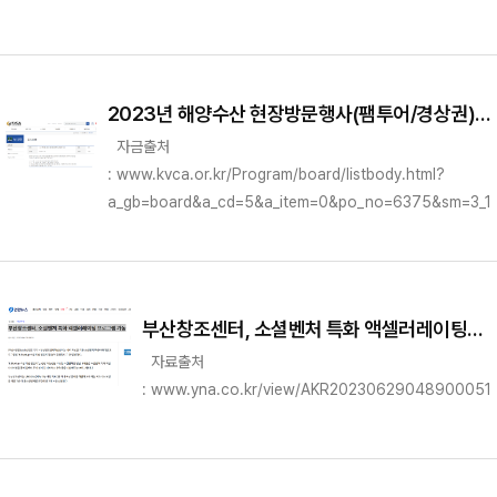
2023년 해양수산 현장방문행사(팸투어/경상권)
안내
자금출처
: www.kvca.or.kr/Program/board/listbody.html?
a_gb=board&a_cd=5&a_item=0&po_no=6375&sm=3_1
부산창조센터, 소셜벤처 특화 액셀러레이팅
프로그램 가동
자료출처
: www.yna.co.kr/view/AKR20230629048900051