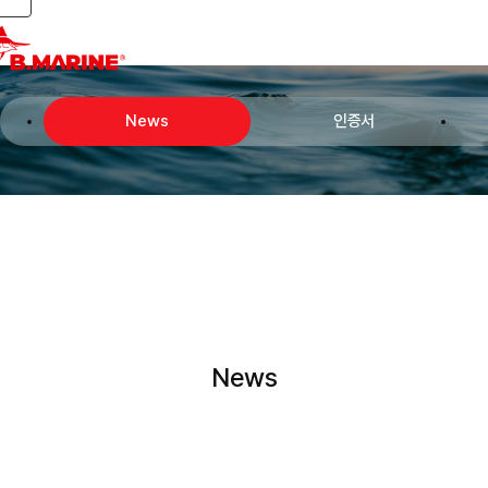
Toggle navigation
News
인증서
News