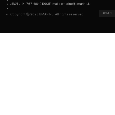
사업자 번호 : 767-86-01993
E-mail : bmarine@bmarine.kr
ADMIN
Copyright ⓒ 2023 BMARINE. All rights reserved