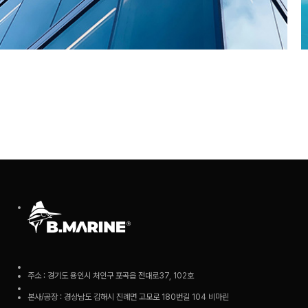
주소 : 경기도 용인시 처인구 포곡읍 전대로37, 102호
본사/공장 : 경상남도 김해시 진례면 고모로 180번길 104 비마린